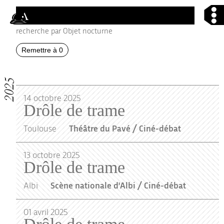
Groupe Merci
Aller au contenu principal
recherche par Objet nocturne
2025
14
octobre
2025
Drôle de trame
Toulouse
Théâtre du Pavé / Ciné-débat
13
octobre
2025
Drôle de trame
Albi
Scène nationale d'Albi / Ciné-débat
01
avril
2025